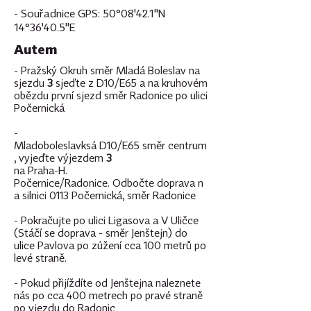
- Souřadnice GPS: 50°08'42.1"N
14°36'40.5"E
Autem
- Pražský Okruh směr Mladá Boleslav na
sjezdu
3
sjeďte z D10/E65 a na kruhovém
obězdu první sjezd směr Radonice po ulici
Počernická
-
Mladoboleslavksá D10/E65 směr centrum
, vyjeďte výjezdem
3
na Praha-H.
Počernice/Radonice. Odbočte doprava n
a silnici 0113 Počernická, směr Radonice
- Pokračujte po ulici Ligasova a V Uličce
(Stáčí se doprava - směr Jenštejn) do
ulice Pavlova po zúžení cca 100 metrů po
levé straně.
- Pokud přijíždíte od Jenštejna naleznete
nás po cca 400 metrech po pravé straně
po vjezdu do Radonic