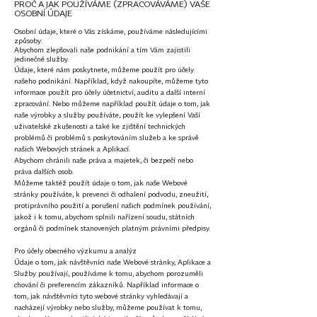
PROČ A JAK POUŽÍVÁME (ZPRACOVÁVÁME) VAŠE
OSOBNÍ ÚDAJE
Osobní údaje, které o Vás získáme, používáme následujícími
způsoby:
Abychom zlepšovali naše podnikání a tím Vám zajistili
jedinečné služby.
Údaje, které nám poskytnete, můžeme použít pro účely
našeho podnikání. Například, když nakoupíte, můžeme tyto
informace použít pro účely účetnictví, auditu a další interní
zpracování. Nebo můžeme například použít údaje o tom, jak
naše výrobky a služby používáte, použít ke vylepšení Vaší
uživatelské zkušenosti a také ke zjištění
technických
problémů či problémů s poskytováním služeb a ke správě
našich Webových stránek a Aplikací.
Abychom chránili naše práva a majetek, či bezpečí nebo
práva dalších osob.
Můžeme taktéž použít údaje o tom, jak naše Webové
stránky používáte, k prevenci či odhalení podvodu, zneužití,
protiprávního použití a porušení našich podmínek používání,
jakož i k tomu, abychom splnili nařízení soudu, státních
orgánů či podmínek stanovených platným právními předpisy.
Pro účely obecného výzkumu a analýz
Údaje o tom, jak návštěvníci naše Webové stránky, Aplikace a
Služby používají, používáme k tomu, abychom porozuměli
chování či preferencím zákazníků. Například informace o
tom, jak návštěvníci tyto webové stránky vyhledávají a
nacházejí výrobky nebo služby, můžeme používat k tomu,