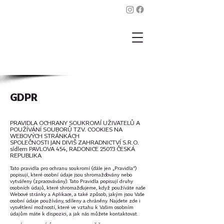
GDPR
PRAVIDLA OCHRANY SOUKROMÍ UŽIVATELŮ A
POUŽÍVÁNÍ SOUBORŮ TZV. COOKIES NA
WEBOVÝCH STRÁNKÁCH
SPOLEČNOSTI JAN DIVIŠ ZAHRADNICTVÍ S.R.O.
sídlem PAVLOVA 454, RADONICE 25073 ČESKÁ
REPUBLIKA
Tato pravidla pro ochranu soukromí (dále jen „Pravidla“)
popisují, které osobní údaje jsou shromažďovány nebo
vytvářeny (zpracovávány). Tato Pravidla popisují druhy
osobních údajů, které shromažďujeme, když používáte naše
Webové stránky a Aplikace, a také způsob, jakým jsou Vaše
osobní údaje používány, sdíleny a chráněny. Najdete zde i
vysvětlení možností, které ve vztahu k Vašim osobním
údajům máte k dispozici, a jak nás můžete kontaktovat.