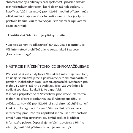
shromažďovány a sdíleny s naší společností prostřednictvím
technologických platforem, které daný zážitek poskytují.
Například Váš internetový prohlížeč či mobilní přístroj může
sdílet určité údaje s naší společností v rámci toho, jak tyto
přístroje komunikují se Webovými stránkami či Aplikacemi.
údaje zahrnují:
• Identifikační čísla přístroje, přístup do sítě
• Cookies, adresy IP, odkazovací záhlaví, údaje identifikující
Váš internetový prohlížeč a jeho verze, jakož i webové
„beacons and tags“
NÁSTROJE K ŘÍZENÍ TOHO, CO SHROMAŽĎUJEME
Při používání našich Aplikací Vás taktéž informujeme o tom,
že údaje shromažďujeme a používáme, v rámci standardních
povolení v obchodech s aplikacemi, operačních systémech pro
mobily i v rámci zážitku s Aplikací. Také Vás vyzýváme k
udělení souhlasu, kdykoli je to zapotřebí.
V mnoha případech Vám Váš webový prohlížeč či platforma
mobilního přístroje poskytnou další nástroje umožňující
ovládat to, kdy Váš prohlížeč či přístroj shromažďují či sdílejí
konkrétní kategorie informací. Váš mobilní přístroj nebo
internetový prohlížeč tak například můžou nabízet nástroje
umožňující Vám spravovat používání cookies či sdílení
informací o poloze. Doporučujeme Vám, abyste se s těmito
nástroji, jimiž Váš přístroj disponuje, seznámil/a.