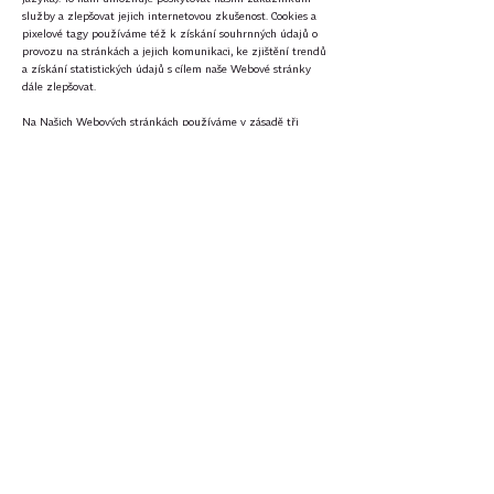
služby a zlepšovat jejich internetovou zkušenost. Cookies a
pixelové tagy používáme též k získání souhrnných údajů o
provozu na stránkách a jejich komunikaci, ke zjištění trendů
a získání statistických údajů s cílem naše Webové stránky
dále zlepšovat.
Na Našich Webových stránkách používáme v zásadě tři
kategorie souborů cookies:
Funkční: Tyto soubory cookies jsou vyžadovány pro základní
fungování stránek, a proto jsou vždy zapnuté; patří k nim
cookies, které umožňují si Vás při procházení našich
Webových stránek zapamatovat již během jediné návštěvy,
nebo – přejete-li si to – při každé návštěvě. Pomáhají vytvořit
obsah nákupního košíku a projít procesem zaplacení a také
napomáhají v zabezpečení a při plnění požadavků
stanovených právními předpisy.
Zlepšující fungování: Tyto soubory cookies nám umožňují
zlepšovat funkcionalitu našich Webových stránek tím, že
sledujeme jejich používání. V některých případech tyto
cookies zlepšují rychlost odezvy na Vaše požadavky a
umožňují nám zapamatovat si Vaše volby vybrané pro dané
stránky. Pokud tyto cookies odmítnete, může to vést k tomu,
že doporučení nebudou přesná a chod stránek se zpomalí.
Sociální média a reklama: Cookies pro sociální média nabízejí
možnost propojit Vás se sociálními sítěmi a sdílet na nich