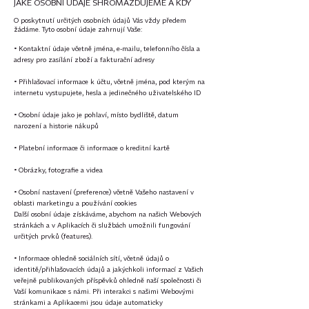
JAKÉ OSOBNÍ ÚDAJE SHROMAŽĎUJEME A KDY
O poskytnutí určitých osobních údajů Vás vždy předem
žádáme. Tyto osobní údaje zahrnují Vaše:
• Kontaktní údaje včetně jména, e-mailu, telefonního čísla a
adresy pro zasílání zboží a fakturační adresy
• Přihlašovací informace k účtu, včetně jména, pod kterým na
internetu vystupujete, hesla a jedinečného uživatelského ID
• Osobní údaje jako je pohlaví, místo bydliště, datum
narození a historie nákupů
• Platební informace či informace o kreditní kartě
• Obrázky, fotografie a videa
• Osobní nastavení (preference) včetně Vašeho nastavení v
oblasti marketingu a používání cookies
Další osobní údaje získáváme, abychom na našich Webových
stránkách a v Aplikacích či službách umožnili fungování
určitých prvků (features).
• Informace ohledně sociálních sítí, včetně údajů o
identitě/přihlašovacích údajů a jakýchkoli informací z Vašich
veřejně publikovaných příspěvků ohledně naší společnosti či
Vaší komunikace s námi. Při interakci s našimi Webovými
stránkami a Aplikacemi jsou údaje automaticky