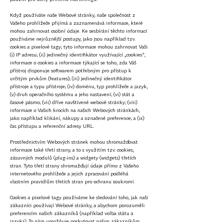
Když používáte naše Webové stránky, naše společnost z
Vašeho prohlížeče přijímá a zaznamenává informace, které
mohou zahrnovat osobní údaje. Ke sesbírání těchto informací
používáme nejrůznější postupy, jako jsou například tzv.
cookies a pixelové tagy; tyto informace mohou zahrnovat Vaši
(i) IP adresu; (ii) jedinečný identifikátor využívající „cookies“,
informace o cookies a informace týkající se toho, zda Váš
přístroj disponuje softwarem potřebným pro přístup k
určitým prvkům (features); (iii) jedinečný identifikátor
přístroje a typu přístroje; (iv) doménu, typ prohlížeče a jazyk,
(v) druh operačního systému a jeho nastavení; (vi) stát a
časové pásmo; (vii) dříve navštívené webové stránky; (viii)
informace o Vašich krocích na našich Webových stránkách,
jako například klikání, nákupy a označené preference; a (ix)
čas přístupu a referenční adresy URL.
Prostřednictvím Webových stránek mohou shromažďovat
informace také třetí strany, a to s využitím tzv. cookies,
zásuvných modulů (plug-ins) a widgety (widgets) třetích
stran. Tyto třetí strany shromažďují údaje přímo z Vašeho
internetového prohlížeče a jejich zpracování podléhá
vlastním pravidlům třetích stran pro ochranu soukromí.
Cookies a pixelové tagy používáme ke sledování toho, jak naši
zákazníci používají Webové stránky, a abychom porozuměli
preferencím našich zákazníků (například volba státu a
jazyka). To nám umožňuje poskytovat našim zákazníkům