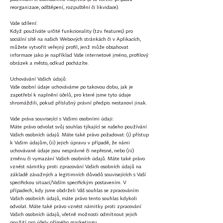
reorganizace, odštěpení, rozpuštění či likvidace).
Vaše sdílení:
Když používáte určité funkcionality (tzv. features) pro
sociální sítě na našich Webových stránkách či v Aplikacích,
můžete vytvořit veřejný profil, jenž může obsahovat
informace jako je například Vaše internetové jméno, profilový
obrázek a město, odkud pocházíte.
Uchovávání Vašich údajů:
Vaše osobní údaje uchováváme po takovou dobu, jak je
zapotřebí k naplnění účelů, pro které jsme tyto údaje
shromáždili, pokud příslušný právní předpis nestanoví jinak.
Vaše práva související s Vašimi osobními údaji:
Máte právo odvolat svůj souhlas týkající se našeho používání
Vašich osobních údajů. Máte také právo požadovat: (i) přístup
k Vašim údajům, (ii) jejich úpravu v případě, že námi
uchovávané údaje jsou nesprávné či nepřesné, nebo (iii)
změnu či vymazání Vašich osobních údajů. Máte také právo
vznést námitky proti zpracování Vašich osobních údajů na
základě závažných a legitimních důvodů souvisejících s Vaší
specifickou situací/Vaším specifickým postavením. V
případech, kdy jsme obdrželi Váš souhlas se zpracováním
Vašich osobních údajů, máte právo tento souhlas kdykoli
odvolat. Máte také právo vznést námitky proti zpracování
Vašich osobních údajů, včetně možnosti odmítnout jejich
použití pro účely přímého marketingu.