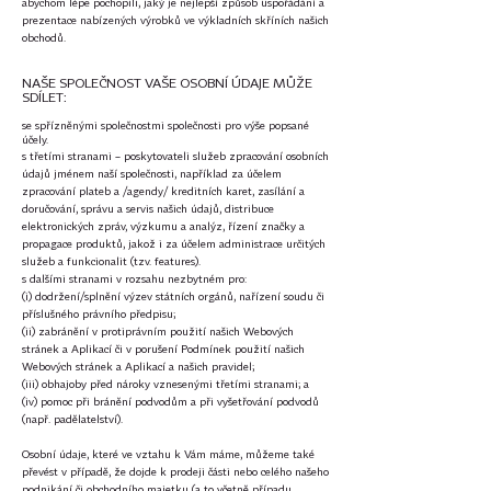
abychom lépe pochopili, jaký je nejlepší způsob uspořádání a
prezentace nabízených výrobků ve výkladních skříních našich
obchodů.
NAŠE SPOLEČNOST VAŠE OSOBNÍ ÚDAJE MŮŽE
SDÍLET:
se spřízněnými společnostmi společnosti pro výše popsané
účely.
s třetími stranami – poskytovateli služeb zpracování osobních
údajů jménem naší společnosti, například za účelem
zpracování plateb a /agendy/ kreditních karet, zasílání a
doručování, správu a servis našich údajů, distribuce
elektronických zpráv, výzkumu a analýz, řízení značky a
propagace produktů, jakož i za účelem administrace určitých
služeb a funkcionalit (tzv. features).
s dalšími stranami v rozsahu nezbytném pro:
(i) dodržení/splnění výzev státních orgánů, nařízení soudu či
příslušného právního předpisu;
(ii) zabránění v protiprávním použití našich Webových
stránek a Aplikací či v porušení Podmínek použití našich
Webových stránek a Aplikací a našich pravidel;
(iii) obhajoby před nároky vznesenými třetími stranami; a
(iv) pomoc při bránění podvodům a při vyšetřování podvodů
(např. padělatelství).
Osobní údaje, které ve vztahu k Vám máme, můžeme také
převést v případě, že dojde k prodeji části nebo celého našeho
podnikání či obchodního majetku (a to včetně případu