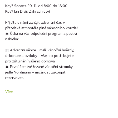
Kdy? Sobota 30. 11. od 8:00 do 18:00
Kde? Jan Diviš Zahradnictví
Přijďte s námi zahájit adventní čas v 
přátelské atmosféře plné vánočního kouzla! 
🎄 Čeká na vás odpolední program a pestrá 
nabídka:
🎀 Adventní věnce,  jmelí, vánoční hvězdy, 
dekorace a ozdoby – vše, co potřebujete 
pro zútulnění vašeho domova.
🎄 První čerstvé řezané vánoční stromky - 
jedle Nordmann – možnost zakoupit i 
rezervovat.
Více