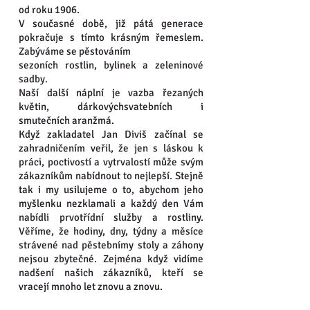
od roku 1906.
V současné době, již pátá generace
pokračuje s tímto krásným řemeslem.
Zabýváme se pěstováním
sezoních rostlin, bylinek a zeleninové
sadby.
Naší další náplní je vazba řezaných
květin, dárkovýchsvatebních i
smutečních aranžmá.
Když zakladatel Jan Diviš začínal se
zahradničením veřil, že jen s láskou k
práci, poctivostí a vytrvalostí může svým
zákazníkům nabídnout to nejlepší. Stejně
tak i my usilujeme o to, abychom jeho
myšlenku nezklamali a každý den Vám
nabídli prvotřídní služby a rostliny.
Věříme, že hodiny, dny, týdny a měsíce
strávené nad pěstebnímy stoly a záhony
nejsou zbytečné. Zejména když vidíme
nadšení našich zákazníků, kteří se
vracejí mnoho let znovu a znovu.