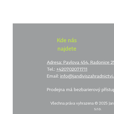
Kde nás
najdete
Adresa: Pavlova 454,
Radonice 2
Tel
.:
+420702071711
Email:
info@jandiviszahradnictvi.
Prodejna má bezbarierový přístu
Všechna práva vyhrazena © 2025 Jan 
s.r.o.