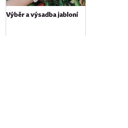
Výběr a výsadba jabloní
Nedávné články
Lednové výsevy: Začněte
zahradnickou sezónu
dříve!