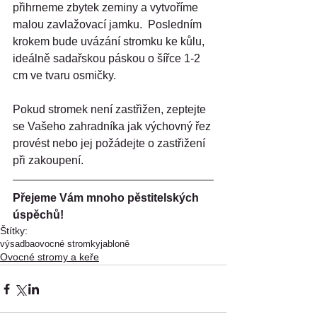
přihrneme zbytek zeminy a vytvoříme 
malou zavlažovací jamku.  Posledním 
krokem bude uvázání stromku ke kůlu, 
ideálně sadařskou páskou o šířce 1-2 
cm ve tvaru osmičky. 
Pokud stromek není zastřižen, zeptejte 
se Vašeho zahradníka jak výchovný řez 
provést nebo jej požádejte o zastřižení 
při zakoupení.
Přejeme Vám mnoho pěstitelských 
úspěchů!
Štítky:
výsadba
ovocné stromky
jabloně
Ovocné stromy a keře