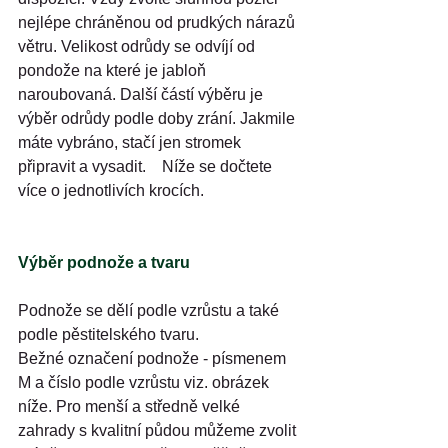
nejlépe chráněnou od prudkých nárazů 
větru. Velikost odrůdy se odvíjí od 
pondože na které je jabloň 
naroubovaná. Další částí výběru je 
výběr odrůdy podle doby zrání. Jakmile 
máte vybráno, stačí jen stromek 
připravit a vysadit.    Níže se dočtete 
více o jednotlivích krocích.
Výběr podnože a tvaru
Podnože se dělí podle vzrůstu a také 
podle pěstitelského tvaru.
Bežné označení podnože - písmenem 
M a číslo podle vzrůstu viz. obrázek 
níže. Pro menší a středně velké 
zahrady s kvalitní půdou můžeme zvolit 