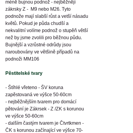
méně bujnou podnož - nejběžněji 
zákrsky Z -  M9 nebo M26. Tyto 
podnože mají slabší růst a vetší násadu 
květů. Pokud je půda chudší a 
nekvalitní volíme podnož o stupěň větší 
než by jsme zvolili pro běžnou půdu. 
Bujnější a vzrůstné odrůdy jsou 
naroubovány ve většině případů na 
podnoži MM106
Pěstitelské tvary
- Štíhlé vřeteno - ŠV koruna 
zapěstovaná ve výšce 50-60cm
- nejběžnějším tvarem pro domácí 
pětování je Zákrsek - Z /ZK s korunou 
ve výšce 50-60cm
- dalším častým tvarem je Čtvrtkmen - 
ČK s korunou začínající ve výšce 70-