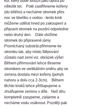
kůl, který bude sloužit jako opora po 
několik let.    Poté zastřihneme kořeny 
(do bílého) a necháme stromek přes 
noc ve kbelíku s vodou - tento krok 
můžeme udělat hned po zakoupení a 
připravit stromek na pozdní odpoledne 
nebo druhý den.    Dále vložíme 
stromek do připravené jámy. 
Promíchaný substrát přihrneme ke 
stromku tak, aby místo štěpování 
zůstalo nad zemí viz. obrázek výše!    
Během přihrnování lehce třeseme 
stromkem ve vertikálním směru aby se 
zemina dostala mezi kořeny (pohyb 
nahoru a dolu cca 2-3cm).    Během 
těchto kroků lehce přišlapujeme a 
zhutňujeme zeminu v díře.   Než díru 
kompletně zasypeme, zalijeme a 
necháme vodu vsáknout. Později pak 